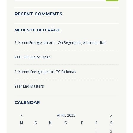
RECENT COMMENTS
NEUESTE BEITRÄGE
7. KommEnergie Juniors – Oh Regengott, erbarme dich
XXXI. STC Junior Open
7. Komm Energie Juniors TC Eichenau
Year End Masters
CALENDAR
APRIL
2023
M
D
M
D
F
S
S
1
2